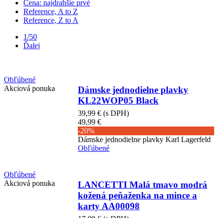
Cena: najdrahšie prvé
Reference, A to Z
Reference, Z to A
1/50
Ďalej
Obľúbené
Akciová ponuka
Dámske jednodielne plavky
KL22WOP05 Black
39,99 €
(s DPH)
49,99 €
-20%
Dámske jednodielne plavky Karl Lagerfeld
Obľúbené
Obľúbené
Akciová ponuka
LANCETTI Malá tmavo modrá
kožená peňaženka na mince a
karty AA00098