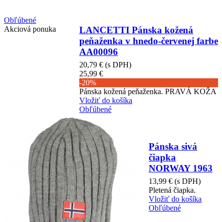
Obľúbené
Akciová ponuka
LANCETTI Pánska kožená
peňaženka v hnedo-červenej farbe
AA00096
20,79 €
(s DPH)
25,99 €
-20%
Pánska kožená peňaženka. PRAVÁ KOŽA
Vložiť do košíka
Obľúbené
Pánska sivá
čiapka
NORWAY 1963
13,99 €
(s DPH)
Pletená čiapka.
Vložiť do košíka
Obľúbené