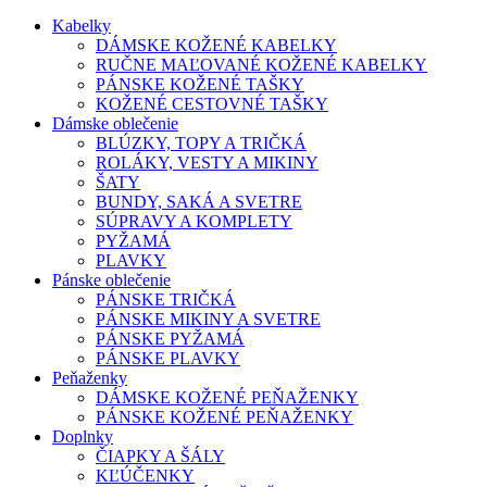
Kabelky
DÁMSKE KOŽENÉ KABELKY
RUČNE MAĽOVANÉ KOŽENÉ KABELKY
PÁNSKE KOŽENÉ TAŠKY
KOŽENÉ CESTOVNÉ TAŠKY
Dámske oblečenie
BLÚZKY, TOPY A TRIČKÁ
ROLÁKY, VESTY A MIKINY
ŠATY
BUNDY, SAKÁ A SVETRE
SÚPRAVY A KOMPLETY
PYŽAMÁ
PLAVKY
Pánske oblečenie
PÁNSKE TRIČKÁ
PÁNSKE MIKINY A SVETRE
PÁNSKE PYŽAMÁ
PÁNSKE PLAVKY
Peňaženky
DÁMSKE KOŽENÉ PEŇAŽENKY
PÁNSKE KOŽENÉ PEŇAŽENKY
Doplnky
ČIAPKY A ŠÁLY
KĽÚČENKY