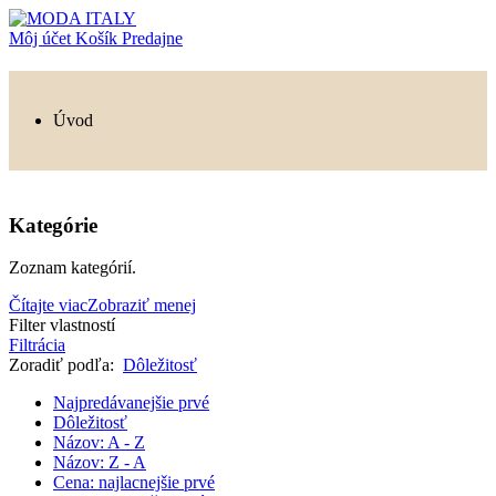
Môj účet
Košík
Predajne
Úvod
Kategórie
Zoznam kategórií.
Čítajte viac
Zobraziť menej
Filter vlastností
Filtrácia
Zoradiť podľa:
Dôležitosť
Najpredávanejšie prvé
Dôležitosť
Názov: A - Z
Názov: Z - A
Cena: najlacnejšie prvé