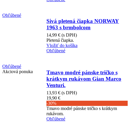
Obľúbené
Sivá pletená čiapka NORWAY
1963 s brmbolcom
14,99 €
(s DPH)
Pletená čiapka.
Vložiť do košíka
Obľúbené
Obľúbené
Akciová ponuka
Tmavo modré pánske tričko s
krátkym rukávom Gian Marco
Venturi.
13,93 €
(s DPH)
19,90 €
-30%
Tmavo modré pánske tričko s krátkym
rukávom.
Obľúbené