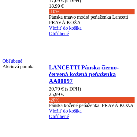
17,09 €
(s DPH)
18,99 €
-10%
Pánska tmavo modrá peňaženka Lancetti
PRAVÁ KOŽA
Vložiť do košíka
Obľúbené
Obľúbené
Akciová ponuka
LANCETTI Pánska čierno-
červená kožená peňaženka
AA00097
20,79 €
(s DPH)
25,99 €
-20%
Pánska kožené peňaženka. PRAVÁ KOŽA
Vložiť do košíka
Obľúbené