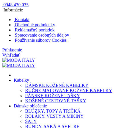
0948 430 035
Informácie
Kontakt
Obchodné podmienky
Reklamačný poriadok
Spracovanie osobných údajov
Používanie súborov Cookies
Prihlásenie
Vyhľadať
Kabelky
DÁMSKE KOŽENÉ KABELKY
RUČNE MAĽOVANÉ KOŽENÉ KABELKY
PÁNSKE KOŽENÉ TAŠKY
KOŽENÉ CESTOVNÉ TAŠKY
Dámske oblečenie
BLÚZKY, TOPY A TRIČKÁ
ROLÁKY, VESTY A MIKINY
ŠATY
BUNDY, SAKÁ A SVETRE