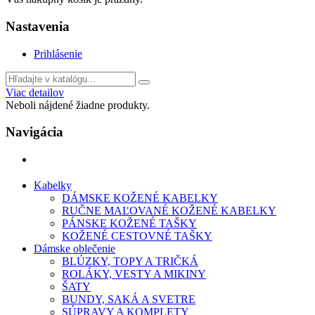
Nastavenia
Prihlásenie
Viac detailov
Neboli nájdené žiadne produkty.
Navigácia
Kabelky
DÁMSKE KOŽENÉ KABELKY
RUČNE MAĽOVANÉ KOŽENÉ KABELKY
PÁNSKE KOŽENÉ TAŠKY
KOŽENÉ CESTOVNÉ TAŠKY
Dámske oblečenie
BLÚZKY, TOPY A TRIČKÁ
ROLÁKY, VESTY A MIKINY
ŠATY
BUNDY, SAKÁ A SVETRE
SÚPRAVY A KOMPLETY