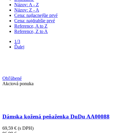
Názov: A - Z
Názov: Z - A
Cena: najlacnejšie prvé
Cena: najdrahšie prvé
Reference, A to Z
Reference, Z to A
1/3
Ďalej
Obľúbené
Akciová ponuka
Dámska kožená peňaženka DuDu AA00088
69,59 €
(s DPH)