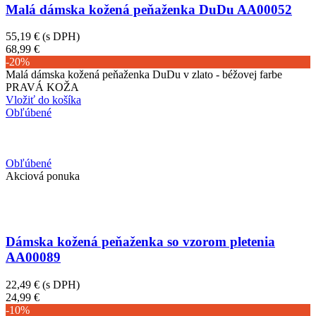
Malá dámska kožená peňaženka DuDu AA00052
55,19 €
(s DPH)
68,99 €
-20%
Malá dámska kožená peňaženka DuDu v zlato - béžovej farbe
PRAVÁ KOŽA
Vložiť do košíka
Obľúbené
Obľúbené
Akciová ponuka
Dámska kožená peňaženka so vzorom pletenia
AA00089
22,49 €
(s DPH)
24,99 €
-10%