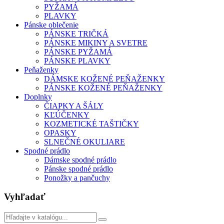
PYŽAMÁ
PLAVKY
Pánske oblečenie
PÁNSKE TRIČKÁ
PÁNSKE MIKINY A SVETRE
PÁNSKE PYŽAMÁ
PÁNSKE PLAVKY
Peňaženky
DÁMSKE KOŽENÉ PEŇAŽENKY
PÁNSKE KOŽENÉ PEŇAŽENKY
Doplnky
ČIAPKY A ŠÁLY
KĽÚČENKY
KOZMETICKÉ TAŠTIČKY
OPASKY
SLNEČNÉ OKULIARE
Spodné prádlo
Dámske spodné prádlo
Pánske spodné prádlo
Ponožky a pančuchy
Vyhľadať