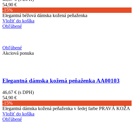
54,90 €
-15%
Elegantná béžová dámska kožená peňaženka
Vložiť do košíka
Obľúbené
Obľúbené
Akciová ponuka
Elegantná dámska kožená peňaženka AA00103
46,67 €
(s DPH)
54,90 €
-15%
Elegantná dámska kožená peňaženka v šedej farbe PRAVÁ KOŽA
Vložiť do košíka
Obľúbené