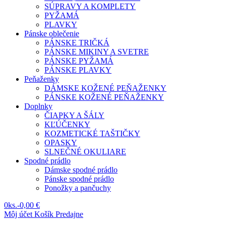
SÚPRAVY A KOMPLETY
PYŽAMÁ
PLAVKY
Pánske oblečenie
PÁNSKE TRIČKÁ
PÁNSKE MIKINY A SVETRE
PÁNSKE PYŽAMÁ
PÁNSKE PLAVKY
Peňaženky
DÁMSKE KOŽENÉ PEŇAŽENKY
PÁNSKE KOŽENÉ PEŇAŽENKY
Doplnky
ČIAPKY A ŠÁLY
KĽÚČENKY
KOZMETICKÉ TAŠTIČKY
OPASKY
SLNEČNÉ OKULIARE
Spodné prádlo
Dámske spodné prádlo
Pánske spodné prádlo
Ponožky a pančuchy
0
ks.
-
0,00 €
Môj účet
Košík
Predajne