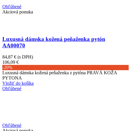
Obľúbené
Akciová ponuka
Luxusná dámska kožená peňaženka pytón
AA00070
84,87 €
(s DPH)
106,09 €
-20%
Luxusná dámska kožená peňaženka z pytóna PRAVÁ KOŽA
PYTONA
Vložiť do košíka
Obľúbené
Obľúbené
Akciová ponuka