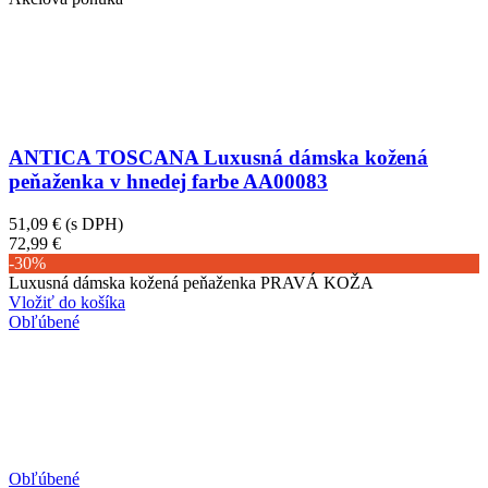
ANTICA TOSCANA Luxusná dámska kožená
peňaženka v hnedej farbe AA00083
51,09 €
(s DPH)
72,99 €
-30%
Luxusná dámska kožená peňaženka PRAVÁ KOŽA
Vložiť do košíka
Obľúbené
Obľúbené