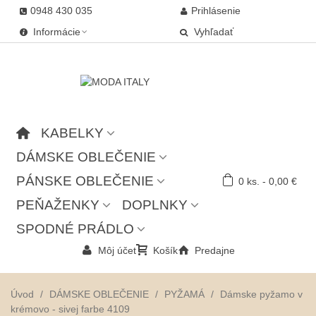
0948 430 035
Prihlásenie
Informácie
Vyhľadať
KABELKY
DÁMSKE OBLEČENIE
PÁNSKE OBLEČENIE
0
ks.
-
0,00 €
PEŇAŽENKY
DOPLNKY
SPODNÉ PRÁDLO
Môj účet
Košík
Predajne
Úvod
/
DÁMSKE OBLEČENIE
/
PYŽAMÁ
/
Dámske pyžamo v
krémovo - sivej farbe 4109