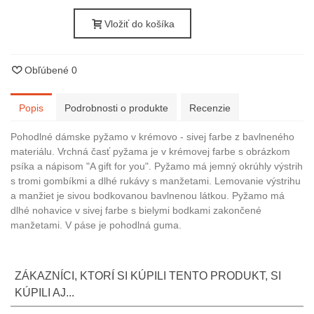
Vložiť do košíka
Obľúbené
0
Popis
Podrobnosti o produkte
Recenzie
Pohodlné dámske pyžamo v krémovo - sivej farbe z bavlneného
materiálu. Vrchná časť pyžama je v krémovej farbe s obrázkom
psíka a nápisom "A gift for you". Pyžamo má jemný okrúhly výstrih
s tromi gombíkmi a dlhé rukávy s manžetami. Lemovanie výstrihu
a manžiet je sivou bodkovanou bavlnenou látkou. Pyžamo má
dlhé nohavice v sivej farbe s bielymi bodkami zakončené
manžetami. V páse je pohodlná guma.
ZÁKAZNÍCI, KTORÍ SI KÚPILI TENTO PRODUKT, SI
KÚPILI AJ...