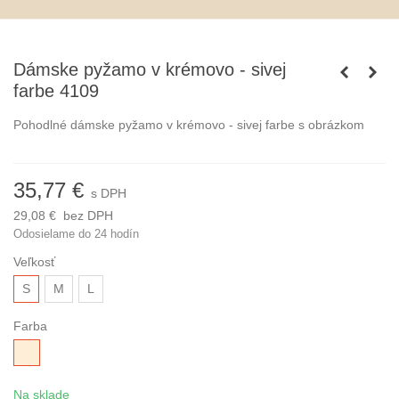
Dámske pyžamo v krémovo - sivej
farbe 4109
Pohodlné dámske pyžamo v krémovo - sivej farbe s obrázkom
35,77 €
s DPH
29,08 €
bez DPH
Odosielame do 24 hodín
Veľkosť
S
M
L
Farba
béžová
Na sklade