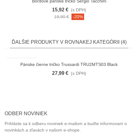
Bordové pánske tričko Sergio Tacchini
15,92 €
(s DPH)
19,90 €
-20%
ĎALŠIE PRODUKTY V ROVNAKEJ KATEGÓRII (4)
Pánske čierne tričko Trussardi TRU2MTS03 Black
27,99 €
(s DPH)
ODBER NOVINIEK
Prihláste sa k odberu noviniek e-mailom a buďte informovaní o
novinkách a zľavách v našom e-shope.