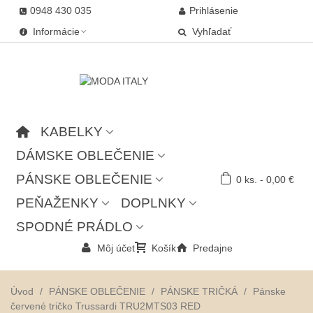
0948 430 035
Prihlásenie
Informácie
Vyhľadať
KABELKY
DÁMSKE OBLEČENIE
PÁNSKE OBLEČENIE
0
ks.
-
0,00 €
PEŇAŽENKY
DOPLNKY
SPODNÉ PRÁDLO
Môj účet
Košík
Predajne
Úvod
/
PÁNSKE OBLEČENIE
/
PÁNSKE TRIČKÁ
/
Pánske
červené tričko Trussardi TRU2MTS03 RED