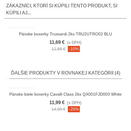
ZÁKAZNÍCI, KTORÍ SI KÚPILI TENTO PRODUKT, SI
KÚPILI AJ...
Pánske boxerky Trussardi 2ks TRU2UTRO02 BLU
11,69 €
(s DPH)
12,99 €
-10%
ĎALŠIE PRODUKTY V ROVNAKEJ KATEGÓRII (4)
Pánske biele boxerky Cavalli Class 2ks QX001FJD003 White
11,99 €
(s DPH)
14,99 €
-20%