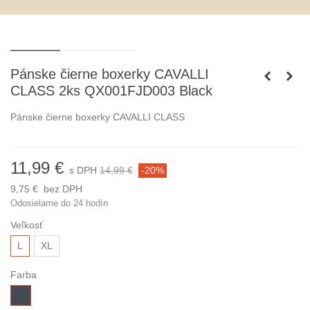
Pánske čierne boxerky CAVALLI
CLASS 2ks QX001FJD003 Black
Pánske čierne boxerky CAVALLI CLASS
11,99 €
s DPH
14,99 €
-20%
9,75 €
bez DPH
Odosielame do 24 hodín
Veľkosť
L
XL
Farba
čierna