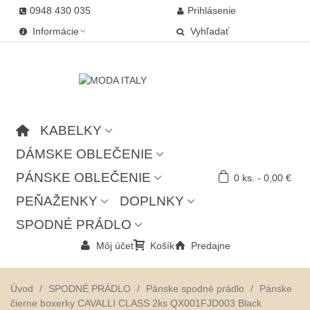
0948 430 035
Prihlásenie
Informácie
Vyhľadať
KABELKY
DÁMSKE OBLEČENIE
PÁNSKE OBLEČENIE
0
ks.
-
0,00 €
PEŇAŽENKY
DOPLNKY
SPODNÉ PRÁDLO
Môj účet
Košík
Predajne
Úvod
/
SPODNÉ PRÁDLO
/
Pánske spodné prádlo
/
Pánske
čierne boxerky CAVALLI CLASS 2ks QX001FJD003 Black