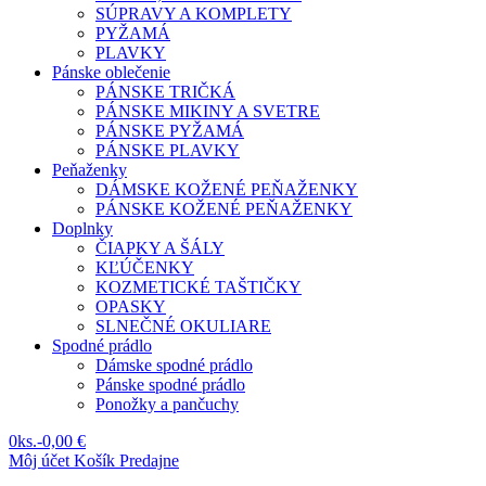
SÚPRAVY A KOMPLETY
PYŽAMÁ
PLAVKY
Pánske oblečenie
PÁNSKE TRIČKÁ
PÁNSKE MIKINY A SVETRE
PÁNSKE PYŽAMÁ
PÁNSKE PLAVKY
Peňaženky
DÁMSKE KOŽENÉ PEŇAŽENKY
PÁNSKE KOŽENÉ PEŇAŽENKY
Doplnky
ČIAPKY A ŠÁLY
KĽÚČENKY
KOZMETICKÉ TAŠTIČKY
OPASKY
SLNEČNÉ OKULIARE
Spodné prádlo
Dámske spodné prádlo
Pánske spodné prádlo
Ponožky a pančuchy
0
ks.
-
0,00 €
Môj účet
Košík
Predajne