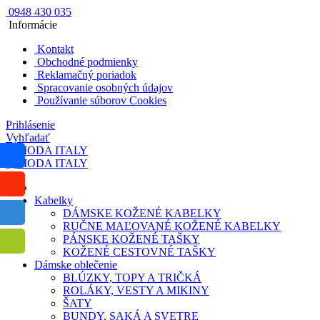
0948 430 035
Informácie
Kontakt
Obchodné podmienky
Reklamačný poriadok
Spracovanie osobných údajov
Používanie súborov Cookies
Prihlásenie
Vyhľadať
Kabelky
DÁMSKE KOŽENÉ KABELKY
RUČNE MAĽOVANÉ KOŽENÉ KABELKY
PÁNSKE KOŽENÉ TAŠKY
KOŽENÉ CESTOVNÉ TAŠKY
Dámske oblečenie
BLÚZKY, TOPY A TRIČKÁ
ROLÁKY, VESTY A MIKINY
ŠATY
BUNDY, SAKÁ A SVETRE