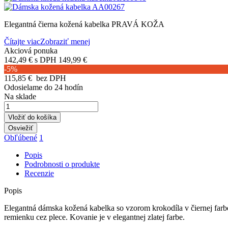
Elegantná čierna kožená kabelka PRAVÁ KOŽA
Čítajte viac
Zobraziť menej
Akciová ponuka
142,49 €
s DPH
149,99 €
-5%
115,85 €
bez DPH
Odosielame do 24 hodín
Na sklade
Vložiť do košíka
Obľúbené
1
Popis
Podrobnosti o produkte
Recenzie
Popis
Elegantná dámska kožená kabelka so vzorom krokodíla v čiernej farbe
remienku cez plece. Kovanie je v elegantnej zlatej farbe.