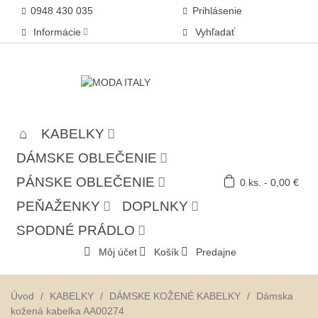
0948 430 035
Prihlásenie
Informácie
Vyhľadať
KABELKY
DÁMSKE OBLEČENIE
PÁNSKE OBLEČENIE
0
ks.
-
0,00 €
PEŇAŽENKY
DOPLNKY
SPODNÉ PRÁDLO
Môj účet
Košík
Predajne
Úvod
/
KABELKY
/
DÁMSKE KOŽENÉ KABELKY
/
Dámska
kožená kabelka AA00274