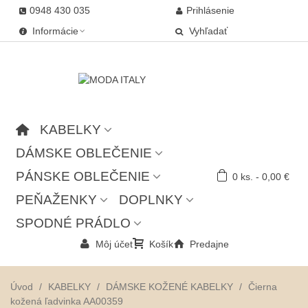
0948 430 035
Prihlásenie
Informácie
Vyhľadať
KABELKY
DÁMSKE OBLEČENIE
PÁNSKE OBLEČENIE
0
ks.
-
0,00 €
PEŇAŽENKY
DOPLNKY
SPODNÉ PRÁDLO
Môj účet
Košík
Predajne
Úvod
/
KABELKY
/
DÁMSKE KOŽENÉ KABELKY
/
Čierna
kožená ľadvinka AA00359