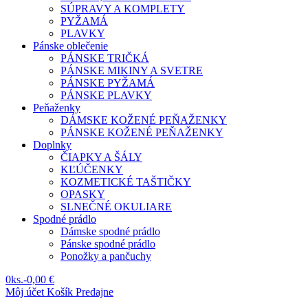
SÚPRAVY A KOMPLETY
PYŽAMÁ
PLAVKY
Pánske oblečenie
PÁNSKE TRIČKÁ
PÁNSKE MIKINY A SVETRE
PÁNSKE PYŽAMÁ
PÁNSKE PLAVKY
Peňaženky
DÁMSKE KOŽENÉ PEŇAŽENKY
PÁNSKE KOŽENÉ PEŇAŽENKY
Doplnky
ČIAPKY A ŠÁLY
KĽÚČENKY
KOZMETICKÉ TAŠTIČKY
OPASKY
SLNEČNÉ OKULIARE
Spodné prádlo
Dámske spodné prádlo
Pánske spodné prádlo
Ponožky a pančuchy
0
ks.
-
0,00 €
Môj účet
Košík
Predajne