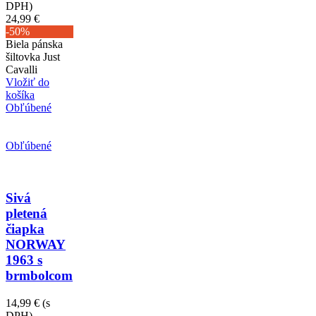
DPH)
24,99 €
-50%
Biela pánska
šiltovka Just
Cavalli
Vložiť do
košíka
Obľúbené
Obľúbené
Sivá
pletená
čiapka
NORWAY
1963 s
brmbolcom
14,99 €
(s
DPH)