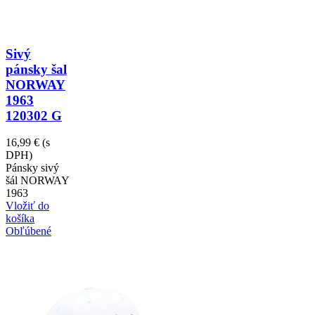
Sivý
pánsky šal
NORWAY
1963
120302 G
16,99 €
(s
DPH)
Pánsky sivý
šál NORWAY
1963
Vložiť do
košíka
Obľúbené