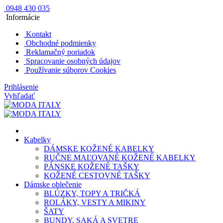
0948 430 035
Informácie
Kontakt
Obchodné podmienky
Reklamačný poriadok
Spracovanie osobných údajov
Používanie súborov Cookies
Prihlásenie
Vyhľadať
Kabelky
DÁMSKE KOŽENÉ KABELKY
RUČNE MAĽOVANÉ KOŽENÉ KABELKY
PÁNSKE KOŽENÉ TAŠKY
KOŽENÉ CESTOVNÉ TAŠKY
Dámske oblečenie
BLÚZKY, TOPY A TRIČKÁ
ROLÁKY, VESTY A MIKINY
ŠATY
BUNDY, SAKÁ A SVETRE