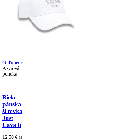
Obľúbené
Akciová
ponuka
Biela
pánska
šiltovka
Just
Cavalli
12,50 €
(s